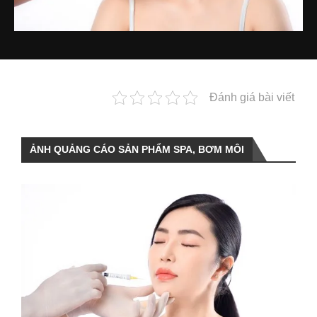
Đánh giá bài viết
ẢNH QUẢNG CÁO SẢN PHẨM SPA, BƠM MÔI