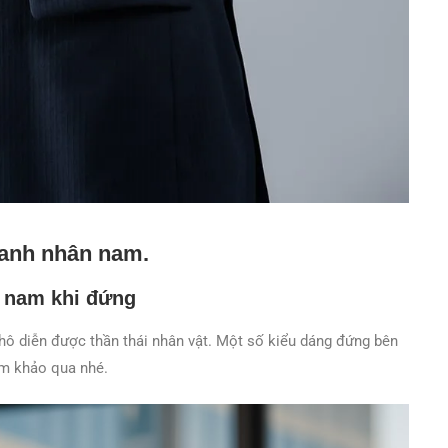
oanh nhân nam.
 nam khi đứng
phô diễn được thần thái nhân vật. Một số kiểu dáng đứng bên
am khảo qua nhé.