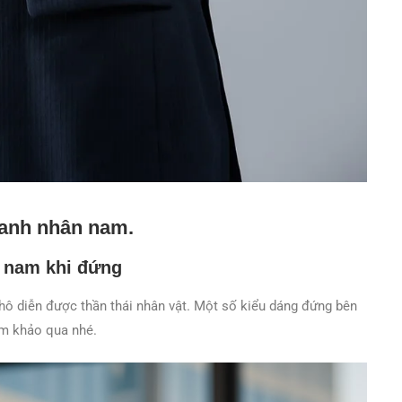
oanh nhân nam.
 nam khi đứng
phô diễn được thần thái nhân vật. Một số kiểu dáng đứng bên
am khảo qua nhé.