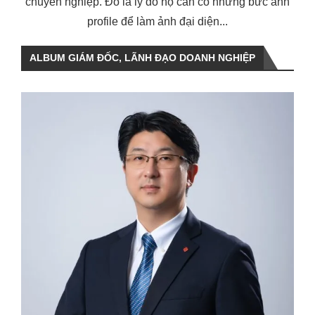
chuyên nghiệp. Đó là lý do họ cần có những bức ảnh
profile để làm ảnh đại diện...
ALBUM GIÁM ĐỐC, LÃNH ĐẠO DOANH NGHIỆP