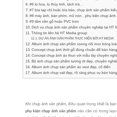
#6 lọ hoa, lọ thủy tinh, tách trà…
#7 bìa tạp chỉ hoặc bìa báo, chụp ảnh sản phẩm kiểu
#8 máy ảnh, bàn phím, mũ nón…phụ kiện chụp ảnh s
#9 tấm nền gỗ hoặc PVC trơn
Dịch vụ chụp ảnh sản phẩm chuyên nghiệp tại HT 
Thông tin liên hệ HT Media group:
DỰ ÁN ẢNH SẢN PHẨM THỰC HIỆN BỞI HT MEDIA
Album ảnh chụp sản phẩm xoong nồi inox bóng loán
Concept chụp ảnh thớt gỗ đúng chuẩn để bán hàn
Concept chụp ảnh áo thun với mẫu tây chuyên ngh
Bộ ảnh chụp sản phẩm tương ớt đẹp, chuyên nghi
Album ảnh chụp sản phẩm áo vest đẹp, cổ điển
Album ảnh chụp vali đẹp, rõ ràng phục vụ bán hàng
Khi chụp ảnh sản phẩm, điều quan trọng nhất là bạn
phụ kiện chụp ảnh sản phẩm
nào cần có trong layo