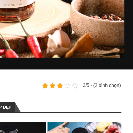
3/5 - (2 bình chọn)
P ĐẸP