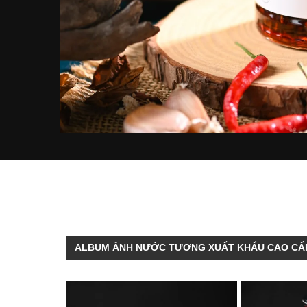
ALBUM ẢNH NƯỚC TƯƠNG XUẤT KHẨU CAO CẤ