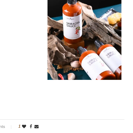
nts
1