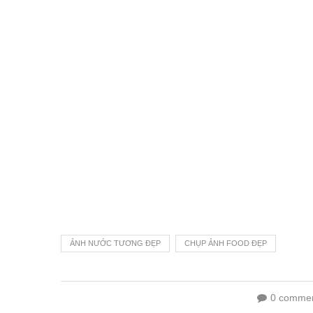
ẢNH NƯỚC TƯƠNG ĐẸP
CHỤP ẢNH FOOD ĐẸP
0 comme