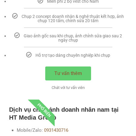
Miễn phí 2 bộ vest cho Nam
Chụp 2 concept doanh nhân & nghệ thuật kết hợp, ảnh
chụp 120 tấm, chỉnh sửa 20 tấm
Giao ảnh gốc sau khi chụp, ảnh chỉnh sửa giao sau 2
ngày chụp
Hỗ trợ tạo dáng chuyên nghiệp khi chụp
Tư vấn thêm
Chát với tư vấn viên
PHỔ BIẾN
Dịch vụ c
hụp ảnh doanh nhân nam
tại
HT Media Group
Mobile/Zalo:
0931430716