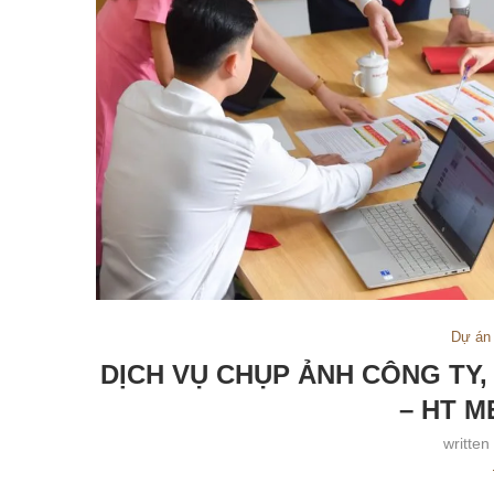
Dự án
DỊCH VỤ CHỤP ẢNH CÔNG TY
– HT 
written