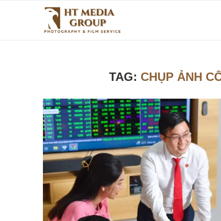
TAG:
CHỤP ẢNH C