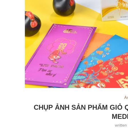
Ả
CHỤP ẢNH SẢN PHẨM GIỎ 
MED
written