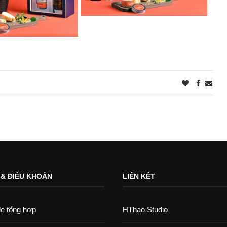
 & ĐIỀU KHOẢN
LIÊN KẾT
le tổng hợp
HThao Studio