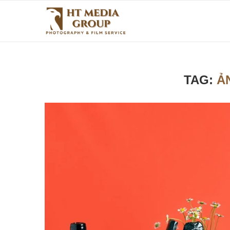
TAG:
Ả