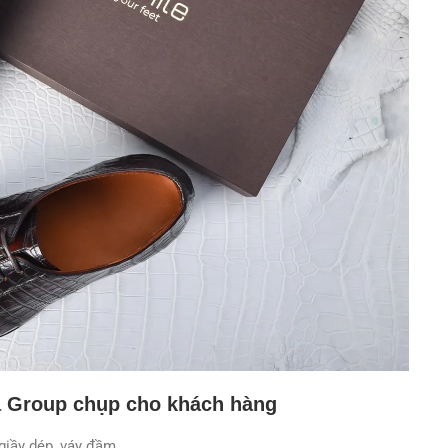
a Group chụp cho khách hàng
 giầy dép, váy đầm…