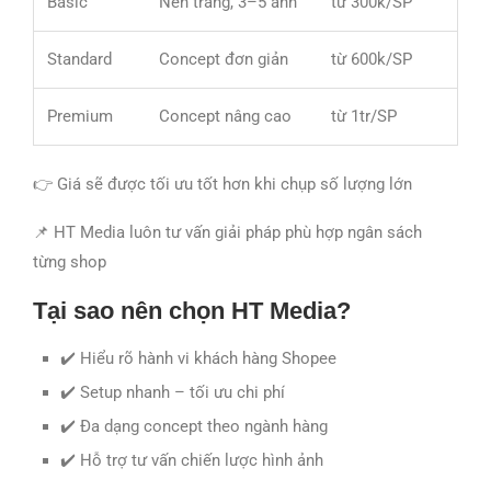
Basic
Nền trắng, 3–5 ảnh
từ 300k/SP
Standard
Concept đơn giản
từ 600k/SP
Premium
Concept nâng cao
từ 1tr/SP
👉 Giá sẽ được tối ưu tốt hơn khi chụp số lượng lớn
📌 HT Media luôn tư vấn giải pháp phù hợp ngân sách
từng shop
Tại sao nên chọn HT Media?
✔️ Hiểu rõ hành vi khách hàng Shopee
✔️ Setup nhanh – tối ưu chi phí
✔️ Đa dạng concept theo ngành hàng
✔️ Hỗ trợ tư vấn chiến lược hình ảnh