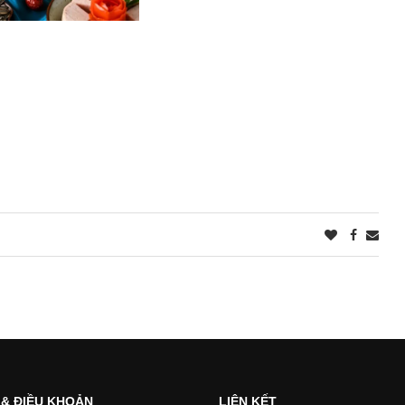
 & ĐIỀU KHOẢN
LIÊN KẾT