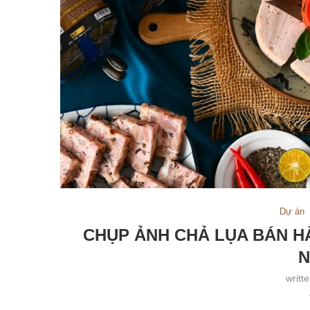
Dự án
CHỤP ẢNH CHẢ LỤA BÁN H
N
writt