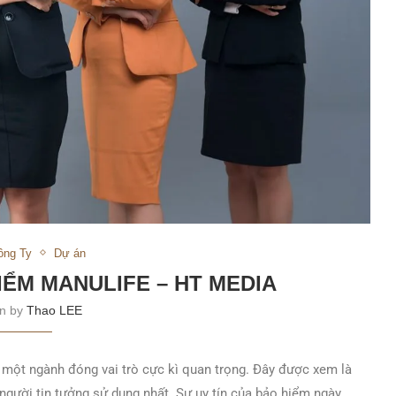
ông Ty
Dự án
IỂM MANULIFE – HT MEDIA
en by
Thao LEE
 một ngành đóng vai trò cực kì quan trọng. Đây được xem là
 người tin tưởng sử dụng nhất. Sự uy tín của bảo hiểm ngày