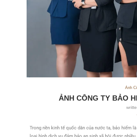
Ảnh C
ẢNH CÔNG TY BẢO H
writt
Trong nền kinh tế quốc dân của nước ta, bảo hiểm là
loại hình dịch vụ đảm bảo an sinh xã hội được nhiều