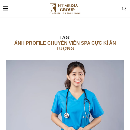
TAG:
ẢNH PROFILE CHUYÊN VIÊN SPA CỰC KÌ ẤN
TƯỢNG