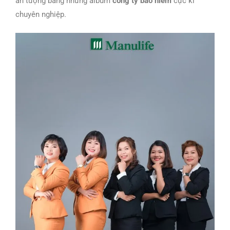
ấn tượng bằng những album
công ty bảo hiểm
cực kì
chuyên nghiệp.